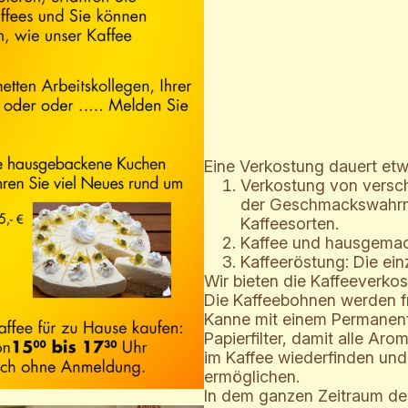
Eine Verkostung dauert etw
Verkostung von versc
der Geschmackswahrn
Kaffeesorten.
Kaffee und hausgemac
Kaffeeröstung: Die ei
Wir bieten die Kaffeeverko
Die Kaffeebohnen werden fr
Kanne mit einem Permanent-
Papierfilter, damit alle Ar
im Kaffee wiederfinden un
ermöglichen.
In dem ganzen Zeitraum der